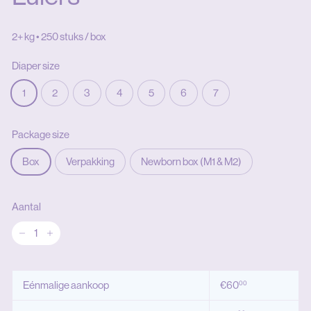
2+ kg
•
250 stuks / box
Diaper size
1
2
3
4
5
6
7
Package size
Box
Verpakking
Newborn box (M1 & M2)
Aantal
−
+
€60,00
Eénmalige aankoop
€60
00