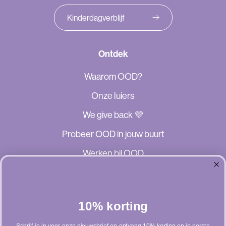
Kinderdagverblijf
Ontdek
Waarom OOD?
Onze luiers
We give back 💜
Probeer OOD in jouw buurt
Werken bij OOD
Klantenservice
Veelgestelde vragen
10% korting
Contact
Schrijf je in voor onze nieuwsbrief en ontvang 10% korting op je eerste