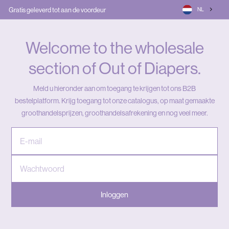
Ga
Gratis geleverd tot aan de voordeur
NL
naar
Slideshow
inhoud
pauseren
Welcome to the wholesale
section of Out of Diapers.
Meld u hieronder aan om toegang te krijgen tot ons B2B
bestelplatform. Krijg toegang tot onze catalogus, op maat gemaakte
groothandelsprijzen, groothandelsafrekening en nog veel meer.
Inloggen