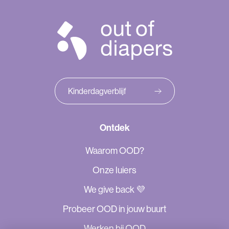
Out
of
diapers
Kinderdagverblijf
Ontdek
Waarom OOD?
Onze luiers
We give back 💜
Probeer OOD in jouw buurt
Werken bij OOD