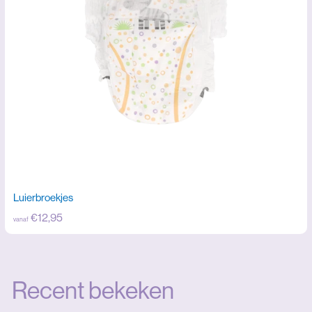
5
Luierbroekjes
v
€12,95
vanaf
a
n
a
Recent bekeken
f
€